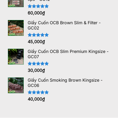
Được xếp
60,000
₫
hạng
5.00
5 sao
Giấy Cuốn OCB Brown Slim & Filter -
GC02
Được xếp
45,000
₫
hạng
5.00
5 sao
Giấy Cuốn OCB Slim Premium Kingsize -
GC07
Được xếp
30,000
₫
hạng
5.00
5 sao
Giấy Cuốn Smoking Brown Kingsize -
GC06
Được xếp
40,000
₫
hạng
5.00
5 sao