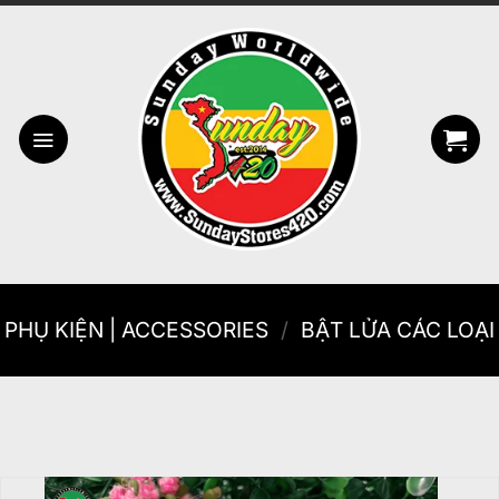
Bỏ
qua
nội
dung
PHỤ KIỆN | ACCESSORIES
/
BẬT LỬA CÁC LOẠI