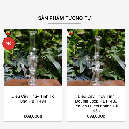
SẢN PHẨM TƯƠNG TỰ
Mới
Điếu Cày Thủy Tinh Tổ
Điếu Cày Thủy Tinh
Ong – BTT494
Double Loop – BTT489
(chỉ có tại chi nhánh Hà
Nội)
668,000
₫
688,000
₫