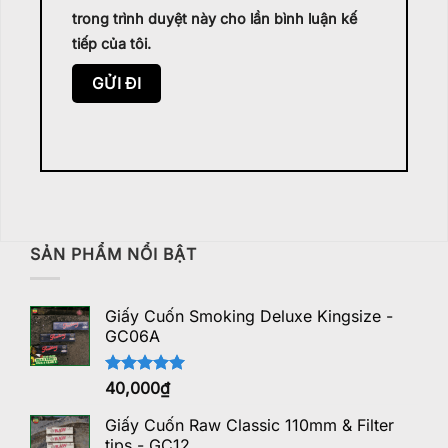
trong trình duyệt này cho lần bình luận kế
tiếp của tôi.
SẢN PHẨM NỔI BẬT
Giấy Cuốn Smoking Deluxe Kingsize -
GC06A
Được xếp
40,000
₫
hạng
5.00
5 sao
Giấy Cuốn Raw Classic 110mm & Filter
tips - GC12