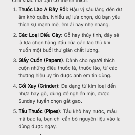
chill khác mà bạn có thể sẽ thích:
Thuốc Lào A Đây Rồi:
Hậu vị sâu lắng đến dư
âm khó quên. Nhiều sự lựa chọn, dù bạn yêu
thích sự mạnh mẽ, êm ái hay nhẹ nhàng.
Các Loại Điếu Cày
: Gỗ hay thủy tinh, đây sẽ
là lựa chọn hàng đầu của các lào thủ khi
muốn một buổi thư giãn chất lượng.
Giấy Cuốn (Papers)
: Dành cho người thích
cuộn những điếu thuốc lá, thuốc lào, từ các
thương hiệu uy tín được anh em tin dùng.
Cối Xay (Grinder)
: Đa dạng từ kim loại đến
nhựa hay gỗ, dùng để nghiền mịn, được
Sunday tuyển chọn gắt gao.
Tẩu Thuốc (Pipes)
: Tẩu khô hay nước, mẫu
mã bao la, bạn chỉ cần bỏ nguyên liệu vào là
dùng được ngay.