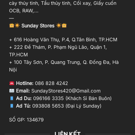
cày thủy tinh, Tẩu thủy tinh, Cối xay, Giấy cuốn
OCB, RAW,...
—
Sunday Stores
+ 616 Hoàng Văn Thụ, P.4, Q.Tân Bình, TP.HCM
+ 222 Đề Thám, P. Phạm Ngũ Lão, Quận 1,
TP.HCM
+ 100 Tây Sơn, P. Quang Trung, Q. Đống Đa, Hà
Nội
Hotline:
086 828 4242
Email:
SundayStores420@Gmail.com
Ad Du:
096166 3335 (Khách Sỉ Bán Buôn)
Ad Tú:
093808 5653 (Đại Lý Sunday)
SỐ GP: 134679
LIÊN KẾT