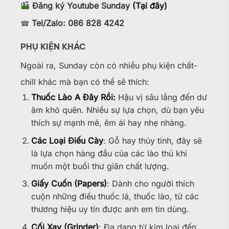
Đăng ký Youtube Sunday
(Tại đây)
Tel/Zalo: 086 828 4242
☎
PHỤ KIỆN KHÁC
Ngoài ra, Sunday còn có nhiều phụ kiện chất-
chill khác mà bạn có thể sẽ thích:
Thuốc Lào A Đây Rồi:
Hậu vị sâu lắng đến dư
âm khó quên. Nhiều sự lựa chọn, dù bạn yêu
thích sự mạnh mẽ, êm ái hay nhẹ nhàng.
Các Loại Điếu Cày
: Gỗ hay thủy tinh, đây sẽ
là lựa chọn hàng đầu của các lào thủ khi
muốn một buổi thư giãn chất lượng.
Giấy Cuốn (Papers)
: Dành cho người thích
cuộn những điếu thuốc lá, thuốc lào, từ các
thương hiệu uy tín được anh em tin dùng.
Cối Xay (Grinder)
: Đa dạng từ kim loại đến