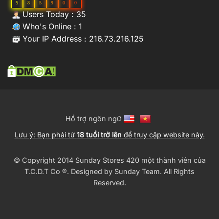
5
8
5
9
0
0
Users Today : 35
Who's Online : 1
Your IP Address : 216.73.216.125
Hổ trợ ngôn ngữ
Lưu ý: Bạn phải từ
18 tuổi trở lên
để truy cập website này.
© Copyright 2014 Sunday Stores 420 một thành viên của
T.C.D.T Co ®️. Designed by
Sunday Team
. All Rights
Reserved.