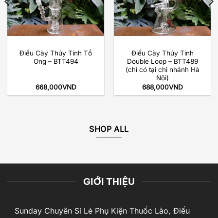
Điếu Cày Thủy Tinh Tổ
Điếu Cày Thủy Tinh
Ong – BTT494
Double Loop – BTT489
(chỉ có tại chi nhánh Hà
Nội)
668,000
VND
688,000
VND
SHOP ALL
GIỚI THIỆU
Sunday Chuyên Sỉ Lẻ Phụ Kiện Thuốc Lào, Điếu