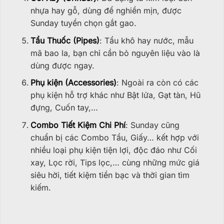
nhựa hay gỗ, dùng để nghiền mịn, được
Sunday tuyển chọn gắt gao.
Tẩu Thuốc (Pipes)
: Tẩu khô hay nước, mẫu
mã bao la, bạn chỉ cần bỏ nguyên liệu vào là
dùng được ngay.
Phụ kiện (Accessories)
: Ngoài ra còn có các
phụ kiện hỗ trợ khác như Bật lửa, Gạt tàn, Hũ
đựng, Cuốn tay,…
Combo Tiết Kiệm Chi Phí
: Sunday cũng
chuẩn bị các Combo Tẩu, Giấy… kết hợp với
nhiều loại phụ kiện tiện lợi, độc đáo như Cối
xay, Lọc rời, Tips lọc,… cùng những mức giá
siêu hời, tiết kiệm tiền bạc và thời gian tìm
kiếm.