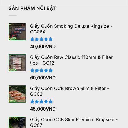
SẢN PHẨM NỔI BẬT
Giấy Cuốn Smoking Deluxe Kingsize -
GC06A
Được xếp
40,000
VND
hạng
5.00
5 sao
Giấy Cuốn Raw Classic 110mm & Filter
tips - GC12
Được xếp
60,000
VND
hạng
5.00
5 sao
Giấy Cuốn OCB Brown Slim & Filter -
GC02
Được xếp
45,000
VND
hạng
5.00
5 sao
Giấy Cuốn OCB Slim Premium Kingsize -
GC07