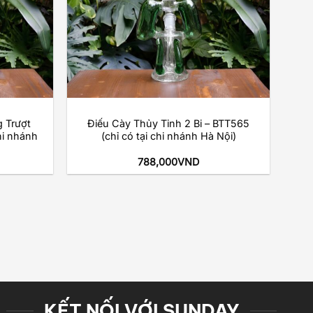
+
 Trượt
Điếu Cày Thủy Tinh 2 Bi – BTT565
hi nhánh
(chỉ có tại chi nhánh Hà Nội)
788,000
VND
KẾT NỐI VỚI SUNDAY