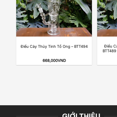
+
+
tol
Điếu C
Điếu Cày Thủy Tinh Tổ Ong – BTT494
ánh
BTT489 (
668,000
VND
GIỚI THIỆU