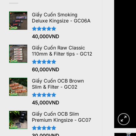
Giấy Cuốn Smoking
Deluxe Kingsize - GC06A
Được xếp
40,000
VND
hạng
5.00
5 sao
Giấy Cuốn Raw Classic
110mm & Filter tips - GC12
Được xếp
60,000
VND
hạng
5.00
5 sao
Giấy Cuốn OCB Brown
Slim & Filter - GC02
Được xếp
45,000
VND
hạng
5.00
5 sao
Giấy Cuốn OCB Slim
Premium Kingsize - GC07
Được xếp
30,000
VND