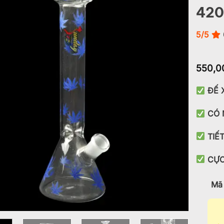
420
Add to
wishlist
5/5
550,0
ĐẾ 
CÓ 
TIẾ
CỰC
Mã 