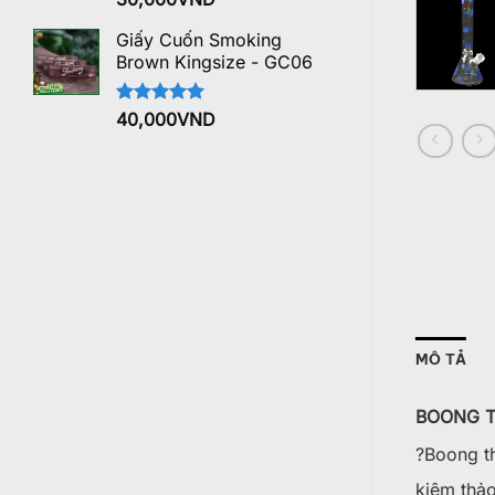
hạng
5.00
5 sao
Giấy Cuốn Smoking
Brown Kingsize - GC06
Được xếp
40,000
VND
hạng
5.00
5 sao
MÔ TẢ
BOONG T
?Boong th
kiệm thả