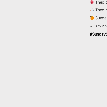
Theo d
Theo d
Sunday
~Cảm ơn
#
SundayS