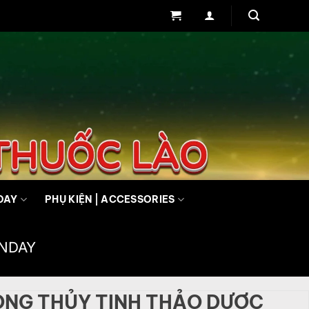
DAY
PHỤ KIỆN | ACCESSORIES
UNDAY
NG THỦY TINH THẢO DƯỢC