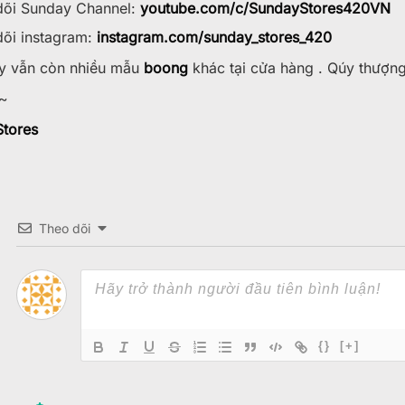
õi Sunday Channel:
youtube.com/c/SundayStores42
0VN
õi instagram:
instagram.com/sunday_stores_420
 vẫn còn nhiều mẫu
boong
khác tại cửa hàng . Qúy thượn
~
tores
Theo dõi
{}
[+]