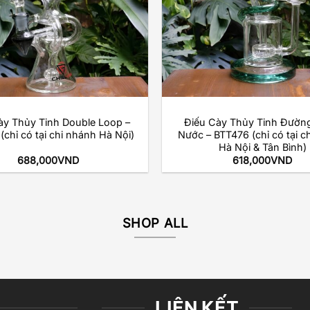
+
ày Thủy Tinh Double Loop –
Điếu Cày Thủy Tinh Đường
chỉ có tại chi nhánh Hà Nội)
Nước – BTT476 (chỉ có tại c
Hà Nội & Tân Bình)
688,000
VND
618,000
VND
SHOP ALL
LIÊN KẾT