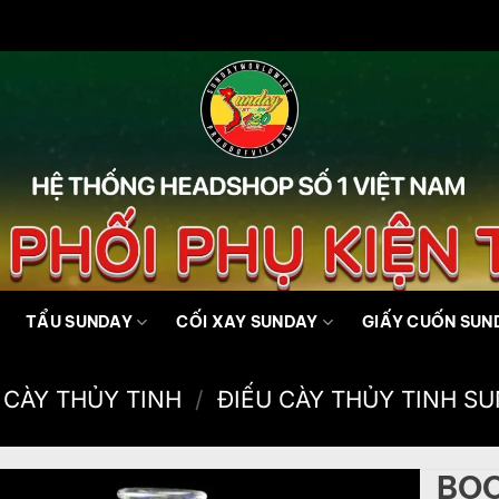
TẨU SUNDAY
CỐI XAY SUNDAY
GIẤY CUỐN SUN
 CÀY THỦY TINH
/
ĐIẾU CÀY THỦY TINH S
BOO