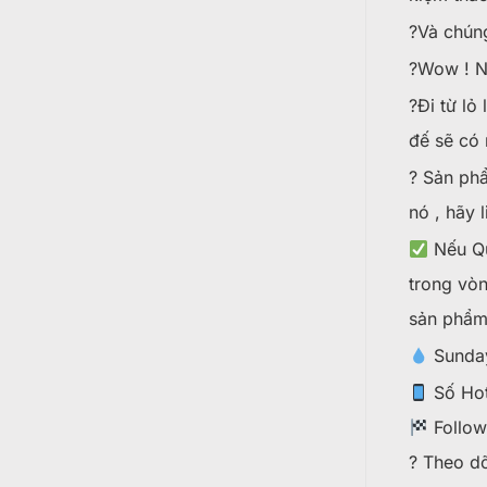
?Và chún
?Wow ! Nó
?Đi từ lỏ
đế sẽ có 
? Sản phẩ
nó , hãy 
Nếu Qu
trong vòn
sản phẩm
Sunday
Số Hot
Follo
? Theo dõ