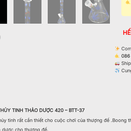
HẾ
Comm
086
Ship
Cung
HỦY TINH THẢO DƯỢC 420 – BTT-37
ủy tinh rất cần thiết cho cuộc chơi của thượng đế .Boong thủ
o dược cho thượng đế.