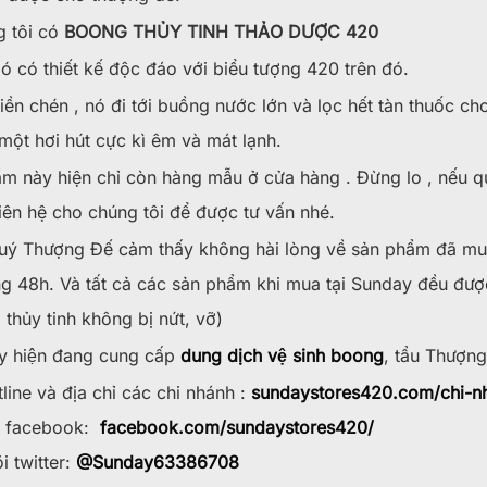
g tôi có
BOONG THỦY TINH THẢO DƯỢC 420
 có thiết kế độc đáo với biểu tượng 420 trên đó.
 liền chén , nó đi tới buồng nước lớn và lọc hết tàn thuốc c
một hơi hút cực kì êm và mát lạnh.
m này hiện chỉ còn hàng mẫu ở cửa hàng . Đừng lo , nếu q
liên hệ cho chúng tôi để được tư vấn nhé.
ý Thượng Đế cảm thấy không hài lòng về sản phẩm đã mua
g 48h. Và tất cả các sản phẩm khi mua tại Sunday đều đươ
 thủy tinh không bị nứt, vỡ)
 hiện đang cung cấp
dung dịch vệ sinh boong
, tẩu Thượng
line và địa chỉ các chi nhánh :
sundaystores420.com/chi-n
w facebook:
facebook.com/sundaystores420/
i twitter:
@Sunday63386708