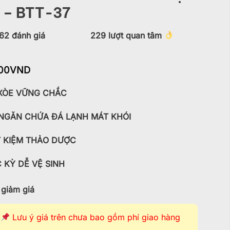
 – BTT-37
62
đánh giá
229
lượt quan tâm
00
VND
XÒE VỮNG CHẮC
NGĂN CHỨA ĐÁ LẠNH MÁT KHÓI
T KIỆM THẢO DƯỢC
 KỲ DỄ VỆ SINH
giảm giá
Lưu ý giá trên chưa bao gồm phí giao hàng