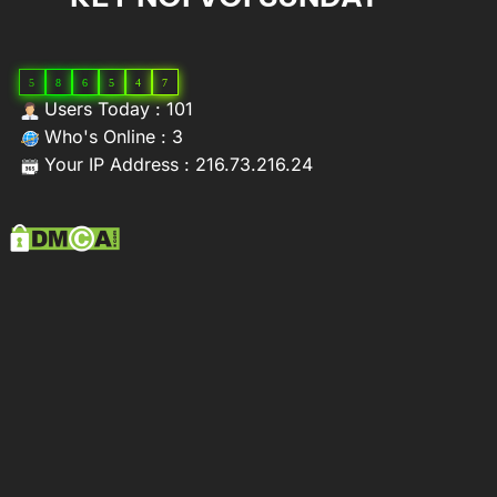
5
8
6
5
4
7
Users Today : 101
Who's Online : 3
Your IP Address : 216.73.216.24