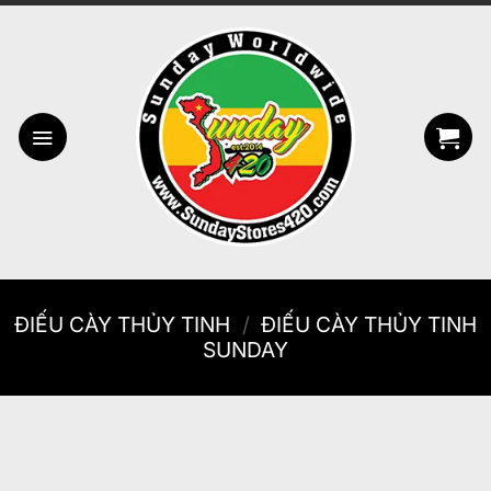
Bỏ
qua
nội
dung
ĐIẾU CÀY THỦY TINH
/
ĐIẾU CÀY THỦY TINH
SUNDAY