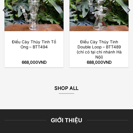
Điếu Cày Thủy Tinh Tổ
Điếu Cày Thủy Tinh
Ong – BTT494
Double Loop – BTT489
(chỉ có tại chi nhánh Hà
Nội)
668,000
VND
688,000
VND
SHOP ALL
GIỚI THIỆU