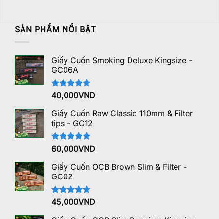
SẢN PHẨM NỔI BẬT
Giấy Cuốn Smoking Deluxe Kingsize -
GC06A
Được xếp
40,000
VND
hạng
5.00
5 sao
Giấy Cuốn Raw Classic 110mm & Filter
tips - GC12
Được xếp
60,000
VND
hạng
5.00
5 sao
Giấy Cuốn OCB Brown Slim & Filter -
GC02
Được xếp
45,000
VND
hạng
5.00
5 sao