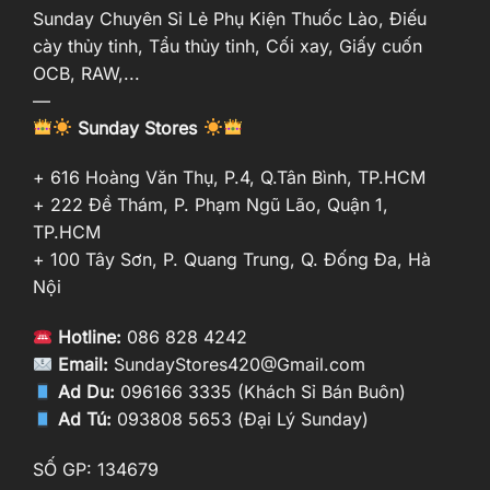
Sunday Chuyên Sỉ Lẻ Phụ Kiện Thuốc Lào, Điếu
cày thủy tinh, Tẩu thủy tinh, Cối xay, Giấy cuốn
OCB, RAW,...
—
Sunday Stores
+ 616 Hoàng Văn Thụ, P.4, Q.Tân Bình, TP.HCM
+ 222 Đề Thám, P. Phạm Ngũ Lão, Quận 1,
TP.HCM
+ 100 Tây Sơn, P. Quang Trung, Q. Đống Đa, Hà
Nội
Hotline:
086 828 4242
Email:
SundayStores420@Gmail.com
Ad Du:
096166 3335 (Khách Sỉ Bán Buôn)
Ad Tú:
093808 5653 (Đại Lý Sunday)
SỐ GP: 134679