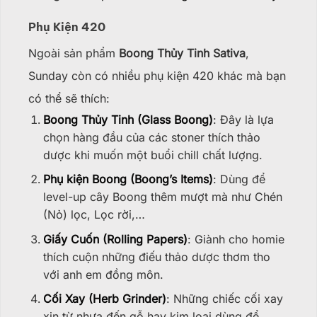
Phụ Kiện 420
Ngoài sản phẩm
Boong Thủy Tinh Sativa
,
Sunday còn có nhiều phụ kiện 420 khác mà bạn
có thể sẽ thích:
Boong Thủy Tinh (Glass Boong)
: Đây là lựa
chọn hàng đầu của các stoner thích thảo
dược khi muốn một buổi chill chất lượng.
Phụ kiện Boong (Boong’s Items)
: Dùng để
level-up cây Boong thêm mượt mà như Chén
(Nỏ) lọc, Lọc rời,…
Giấy Cuốn (Rolling Papers)
: Giành cho homie
thích cuộn những điếu thảo dược thơm tho
với anh em đồng môn.
Cối Xay (Herb Grinder)
: Những chiếc cối xay
xịn từ nhựa đến gỗ hay kim loại dùng để