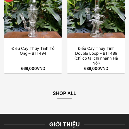
wishlist
wishlist
Điếu Cày Thủy Tinh Tổ
Điếu Cày Thủy Tinh
Ong – BTT494
Double Loop – BTT489
(chỉ có tại chi nhánh Hà
Nội)
668,000
VND
688,000
VND
SHOP ALL
GIỚI THIỆU