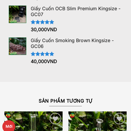
hạng
5.00
5 sao
Giấy Cuốn OCB Slim Premium Kingsize -
GC07
Được xếp
30,000
VND
hạng
5.00
5 sao
Giấy Cuốn Smoking Brown Kingsize -
GC06
Được xếp
40,000
VND
hạng
5.00
5 sao
SẢN PHẨM TƯƠNG TỰ
Mới
Add to
Add to