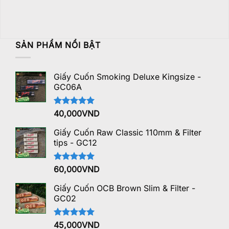
SẢN PHẨM NỔI BẬT
Giấy Cuốn Smoking Deluxe Kingsize -
GC06A
Được xếp
40,000
VND
hạng
5.00
5 sao
Giấy Cuốn Raw Classic 110mm & Filter
tips - GC12
Được xếp
60,000
VND
hạng
5.00
5 sao
Giấy Cuốn OCB Brown Slim & Filter -
GC02
Được xếp
45,000
VND