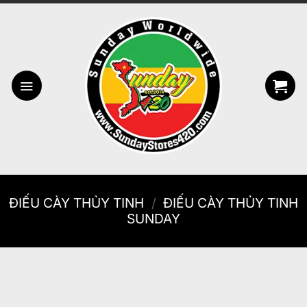
Bỏ
qua
nội
dung
ĐIẾU CÀY THỦY TINH
/
ĐIẾU CÀY THỦY TINH
SUNDAY