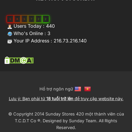
5
8
5
7
2
2
Users Today : 440
Who's Online : 3
Your IP Address : 216.73.216.140
Hổ trợ ngôn ngữ
Lưu ý: Bạn phải từ
18 tuổi trở lên
để truy cập website này.
© Copyright 2014 Sunday Stores 420 một thành viên của
T.C.D.T Co ®️. Designed by
Sunday Team
. All Rights
Reserved.