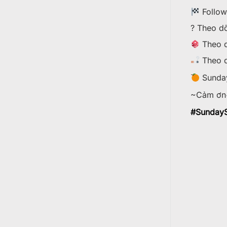
Follo
? Theo dõ
Theo d
Theo d
Sunday
~Cảm ơn
#
SundayS