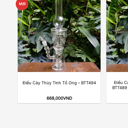
Mới
d to
Add to
hlist
wishlist
+
+
tol
Điếu C
Điếu Cày Thủy Tinh Tổ Ong – BTT494
ánh
BTT489 (
668,000
VND