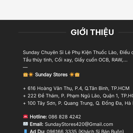
GIỚI THIỆU
Sunday Chuyên Sỉ Lẻ Phụ Kiện Thuốc Lào, Điếu c
Tẩu thủy tinh, Cối xay, Giấy cuốn OCB, RAW,...
—
Sunday Stores
+ 616 Hoàng Văn Thụ, P.4, Q.Tân Bình, TP.HCM
+ 222 Đề Thám, P. Phạm Ngũ Lão, Quận 1, TP.
+ 100 Tây Sơn, P. Quang Trung, Q. Đống Đa, Hà 
Hotline:
086 828 4242
Email:
SundayStores420@Gmail.com
Ad Du:
096166 3335 (Khách Sỉ Bán Buôn)