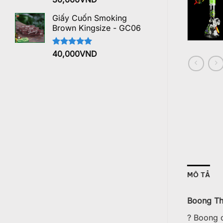
hạng
5.00
5 sao
Giấy Cuốn Smoking
Brown Kingsize - GC06
Được xếp
40,000
VND
hạng
5.00
5 sao
MÔ TẢ
Boong Thủ
? Boong c