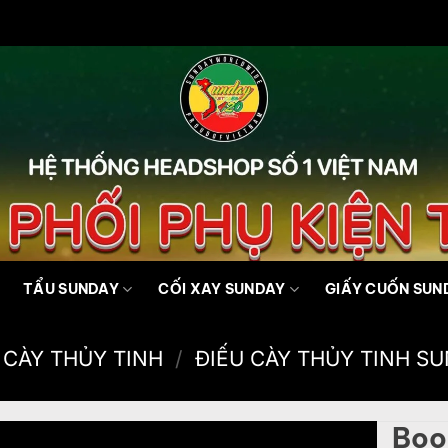
TẨU SUNDAY
CỐI XAY SUNDAY
GIẤY CUỐN SUN
 CÀY THỦY TINH
/
ĐIẾU CÀY THỦY TINH S
Boon