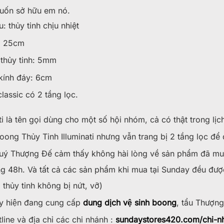
uốn sở hữu em nó.
u: thủy tinh chịu nhiệt
: 25cm
 thủy tinh: 5mm
kính đáy: 6cm
lassic có 2 tầng lọc.
ati là tên gọi dùng cho một số hội nhóm, cả có thật trong lị
oong Thủy Tinh Illuminati nhưng vẫn trang bị 2 tầng lọc để 
ý Thượng Đế cảm thấy không hài lòng về sản phẩm đã mua
g 48h. Và tất cả các sản phẩm khi mua tại Sunday đều đươ
 thủy tinh không bị nứt, vỡ)
 hiện đang cung cấp
dung dịch vệ sinh boong
, tẩu Thượng
line và địa chỉ các chi nhánh :
sundaystores420.com/chi-n