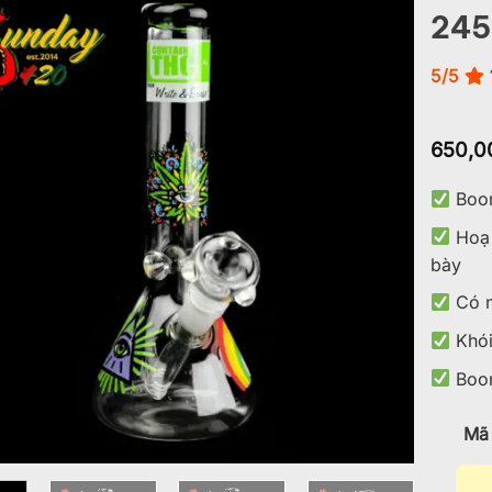
245
Add to
wishlist
5/5
650,0
Boon
Hoạ 
bày
Có n
Khói
Boon
Mã 