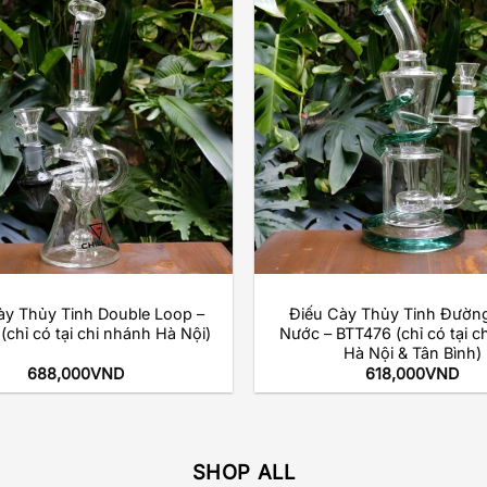
Add to
wishlist
+
ày Thủy Tinh Double Loop –
Điếu Cày Thủy Tinh Đường
chỉ có tại chi nhánh Hà Nội)
Nước – BTT476 (chỉ có tại c
Hà Nội & Tân Bình)
688,000
VND
618,000
VND
SHOP ALL