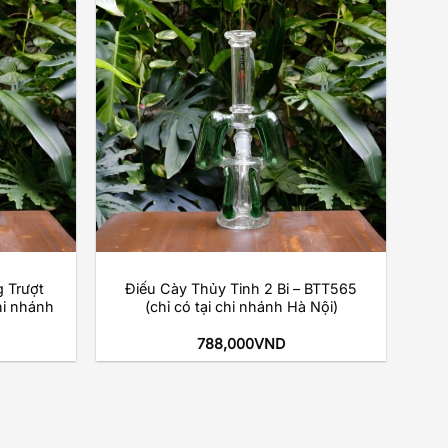
Add to
Add to
wishlist
wishlist
+
 Trượt
Điếu Cày Thủy Tinh 2 Bi – BTT565
hi nhánh
(chỉ có tại chi nhánh Hà Nội)
788,000
VND