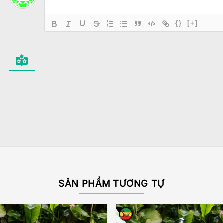
{}
[+]
SẢN PHẨM TƯƠNG TỰ