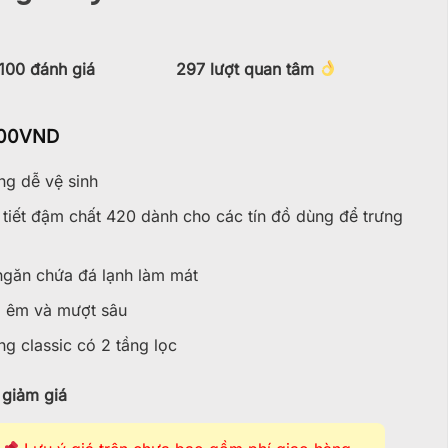
100
đánh giá
297
lượt quan tâm
00
VND
g dễ vệ sinh
tiết đậm chất 420 dành cho các tín đồ dùng để trưng
găn chứa đá lạnh làm mát
 êm và mượt sâu
g classic có 2 tầng lọc
giảm giá