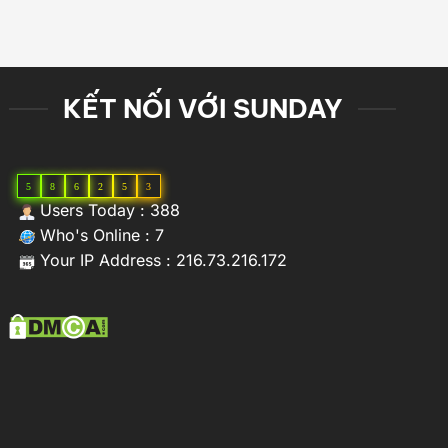
KẾT NỐI VỚI SUNDAY
5
8
6
2
5
3
Users Today : 388
Who's Online : 7
Your IP Address : 216.73.216.172