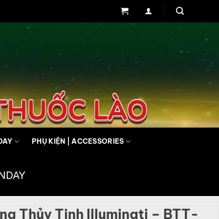
DAY
PHỤ KIỆN | ACCESSORIES
UNDAY
g Thủy Tinh Illuminati – BTT-