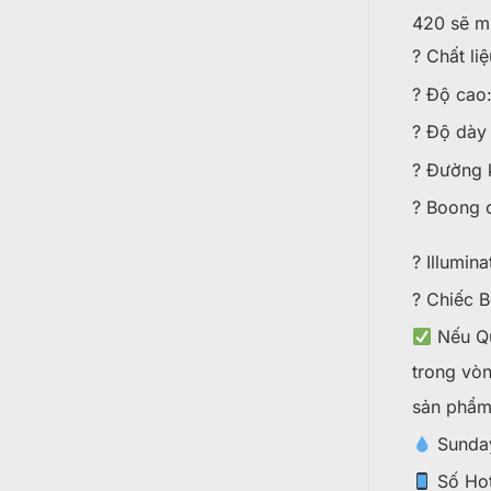
420 sẽ m
? Chất liệ
? Độ cao
? Độ dày
? Đường 
? Boong c
? Illumin
? Chiếc B
Nếu Qu
trong vòn
sản phẩm
Sunday
Số Hot