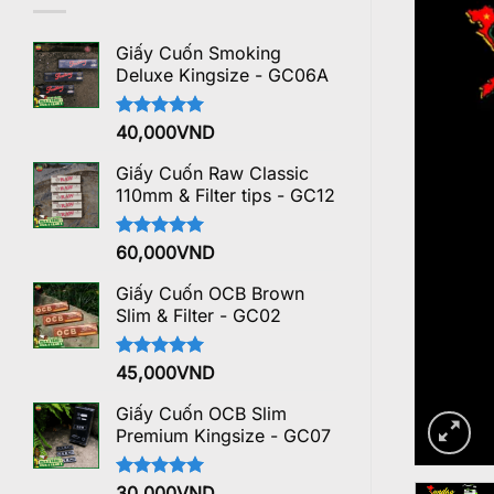
Giấy Cuốn Smoking
Deluxe Kingsize - GC06A
Được xếp
40,000
VND
hạng
5.00
5 sao
Giấy Cuốn Raw Classic
110mm & Filter tips - GC12
Được xếp
60,000
VND
hạng
5.00
5 sao
Giấy Cuốn OCB Brown
Slim & Filter - GC02
Được xếp
45,000
VND
hạng
5.00
5 sao
Giấy Cuốn OCB Slim
Premium Kingsize - GC07
Được xếp
30,000
VND