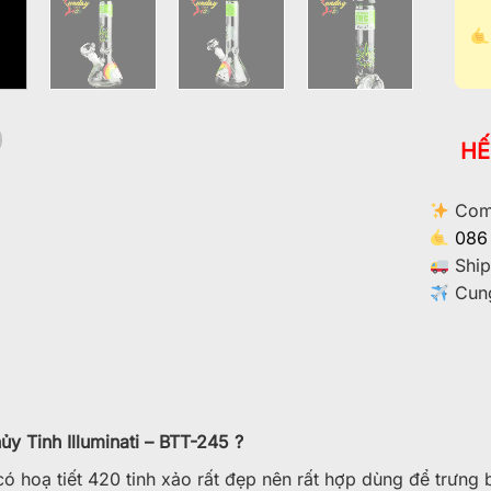
HẾ
Comm
086
Ship
Cung
y Tinh Illuminati – BTT-245 ?
ó hoạ tiết 420 tinh xảo rất đẹp nên rất hợp dùng để trưng 