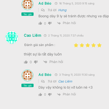
Ad Béo
16 Tháng 5, 2020 9:15 sáng
Trả lời
Hưng
Tác giả
Boong dày 9 ly sẽ tránh được nhưng va đập
Phản hồi
0
Cao Liêm
2 Tháng 11, 2020 7:37 chiều
Đánh giá sản phẩm :
thiệt sự là rất dày luôn
Phản hồi
0
Ad Béo
3 Tháng 11, 2020 11:30 sáng
Trả lời
Cao Liêm
Tác giả
Dày vậy không lo bị vỡ luôn nè <3
Phản hồi
0