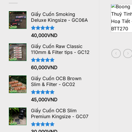
Giấy Cuốn Smoking
Deluxe Kingsize - GC06A
Được xếp
40,000
VND
hạng
5.00
5 sao
Giấy Cuốn Raw Classic
110mm & Filter tips - GC12
Được xếp
60,000
VND
hạng
5.00
5 sao
Giấy Cuốn OCB Brown
Slim & Filter - GC02
Được xếp
45,000
VND
hạng
5.00
5 sao
Giấy Cuốn OCB Slim
Premium Kingsize - GC07
Được xếp
30,000
VND