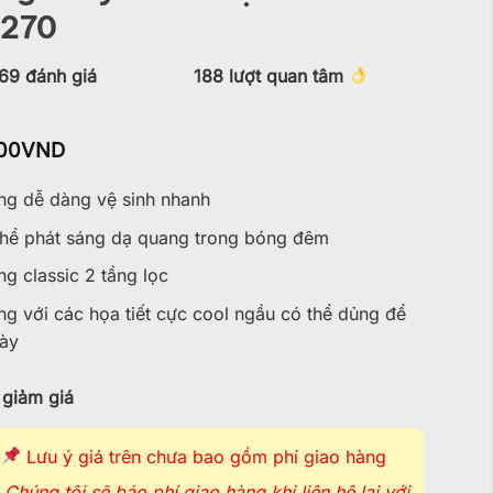
270
69
đánh giá
188
lượt quan tâm
00
VND
g dễ dàng vệ sinh nhanh
hể phát sáng dạ quang trong bóng đêm
 classic 2 tầng lọc
 với các họa tiết cực cool ngầu có thể dủng để
bày
giảm giá
Lưu ý giá trên chưa bao gồm phí giao hàng
Chúng tôi sẽ báo phí giao hàng khi liên hệ lại với