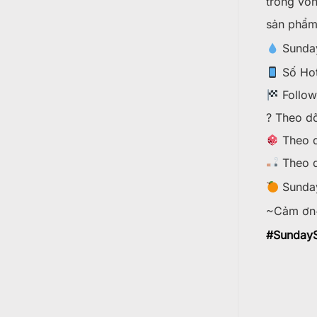
trong vòn
sản phẩm
Sunday
Số Hot
Follo
? Theo dõ
Theo d
Theo d
Sunday
~Cảm ơn
#
SundayS