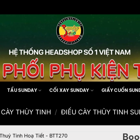
TẨU SUNDAY
CỐI XAY SUNDAY
GIẤY CUỐN SUN
 CÀY THỦY TINH
/
ĐIẾU CÀY THỦY TINH S
Boo