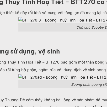
 Thuỷ Tinh Hoạ Tiết – BTT270 có t
 thiết kế dày rất khó vỡ cùng với tầng lọc đá mang lại c
Chú chó Scooby 
ng sử dụng, vệ sinh
ong Thuỷ Tinh Hoạ Tiết – BTT270 bao gồm một thân bong và
háo rời từng bộ phận, ngâm rửa với dung dịch vệ sinh bong 
Boong phát quang si
ý Thượng Đế cảm thấy không hài lòng về sản phẩm đã mua