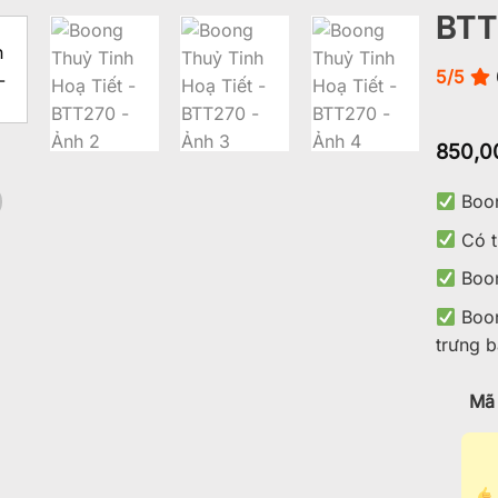
BTT
Add to
wishlist
5/5
850,0
Boon
Có t
Boong
Boong
trưng 
Mã 