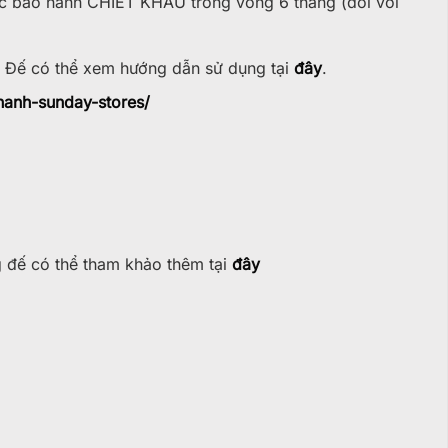
̣c bảo hành CHIẾT KHẤU trong vòng 6 tháng (đối với
 Đế có thể xem hướng dẫn sử dụng tại
đây
.
hanh-sunday-stores/
g đế có thể tham khảo thêm tại
đây