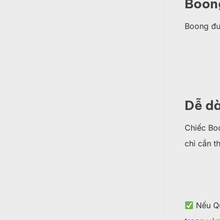
Boong
Boong được
Dễ dà
Chiếc Bo
chỉ cần t
Nếu Qu