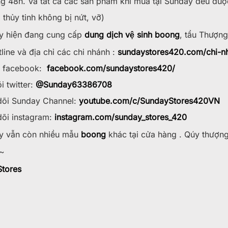
g 48h. Và tất cả các sản phẩm khi mua tại Sunday đều đươ
 thủy tinh không bị nứt, vỡ)
 hiện đang cung cấp
dung dịch vệ sinh boong
, tẩu Thượng
line và địa chỉ các chi nhánh :
sundaystores420.com/chi-n
w facebook:
facebook.com/sundaystores420/
i twitter:
@Sunday63386708
õi Sunday Channel:
youtube.com/c/SundayStores42
0VN
õi instagram:
instagram.com/sunday_stores_420
 vẫn còn nhiều mẫu
boong
khác tại cửa hàng . Qúy thượn
~
tores