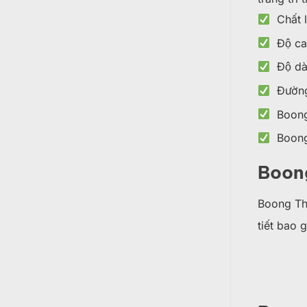
Chất li
Độ c
Độ dà
Đường
Boong c
Boong v
Boong
Boong Thu
tiết bao