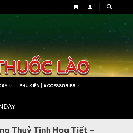
DAY
PHỤ KIỆN | ACCESSORIES
UNDAY
ng Thuỷ Tinh Hoạ Tiết –