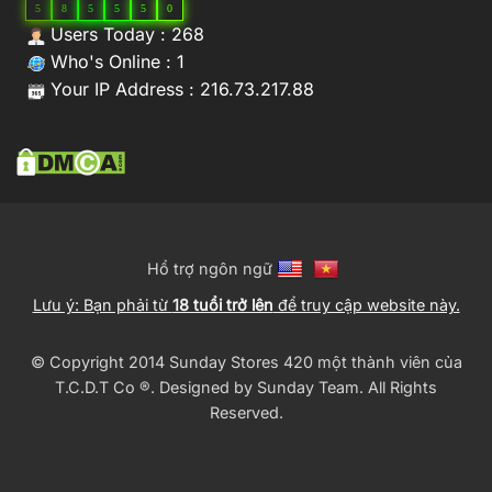
5
8
5
5
5
0
Users Today : 268
Who's Online : 1
Your IP Address : 216.73.217.88
Hổ trợ ngôn ngữ
Lưu ý: Bạn phải từ
18 tuổi trở lên
để truy cập website này.
© Copyright 2014 Sunday Stores 420 một thành viên của
T.C.D.T Co ®️. Designed by
Sunday Team
. All Rights
Reserved.