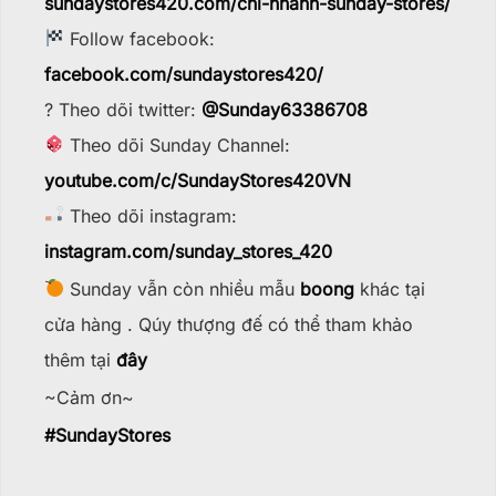
sundaystores420.com/chi-nhanh-sunday-stores/
Follow facebook:
facebook.com/sundaystores420/
? Theo dõi twitter:
@Sunday63386708
Theo dõi Sunday Channel:
youtube.com/c/SundayStores42
0VN
Theo dõi instagram:
instagram.com/sunday_stores_420
Sunday vẫn còn nhiều mẫu
boong
khác tại
cửa hàng . Qúy thượng đế có thể tham khảo
thêm tại
đây
~Cảm ơn~
#
SundayStores