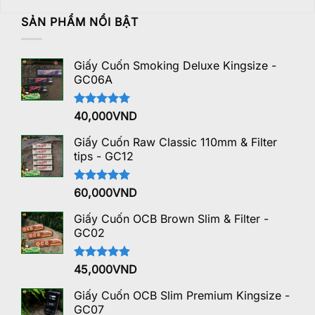
SẢN PHẨM NỔI BẬT
Giấy Cuốn Smoking Deluxe Kingsize -
GC06A
Được xếp
40,000
VND
hạng
5.00
5 sao
Giấy Cuốn Raw Classic 110mm & Filter
tips - GC12
Được xếp
60,000
VND
hạng
5.00
5 sao
Giấy Cuốn OCB Brown Slim & Filter -
GC02
Được xếp
45,000
VND
hạng
5.00
5 sao
Giấy Cuốn OCB Slim Premium Kingsize -
GC07