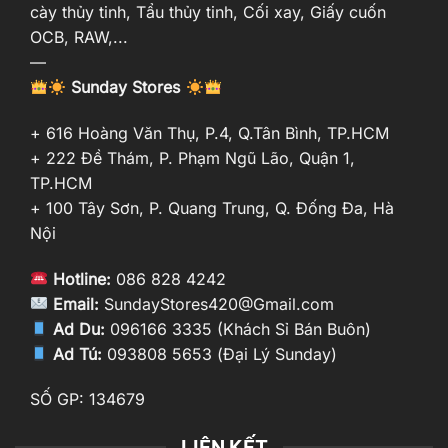
cày thủy tinh, Tẩu thủy tinh, Cối xay, Giấy cuốn
OCB, RAW,...
—
Sunday Stores
+ 616 Hoàng Văn Thụ, P.4, Q.Tân Bình, TP.HCM
+ 222 Đề Thám, P. Phạm Ngũ Lão, Quận 1,
TP.HCM
+ 100 Tây Sơn, P. Quang Trung, Q. Đống Đa, Hà
Nội
Hotline:
086 828 4242
Email:
SundayStores420@Gmail.com
Ad Du:
096166 3335 (Khách Sỉ Bán Buôn)
Ad Tú:
093808 5653 (Đại Lý Sunday)
SỐ GP: 134679
LIÊN KẾT