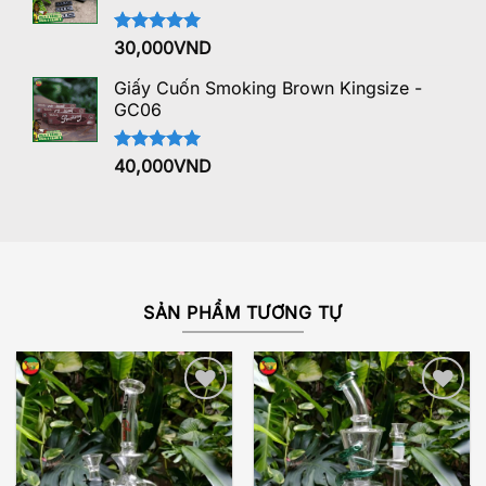
Được xếp
30,000
VND
hạng
5.00
5 sao
Giấy Cuốn Smoking Brown Kingsize -
GC06
Được xếp
40,000
VND
hạng
5.00
5 sao
SẢN PHẨM TƯƠNG TỰ
Add to
Add to
wishlist
wishlist