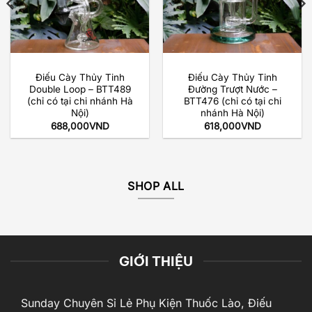
Điếu Cày Thủy Tinh
Điếu Cày Thủy Tinh
Double Loop – BTT489
Đường Trượt Nước –
(chỉ có tại chi nhánh Hà
BTT476 (chỉ có tại chi
Nội)
nhánh Hà Nội)
688,000
VND
618,000
VND
SHOP ALL
GIỚI THIỆU
Sunday Chuyên Sỉ Lẻ Phụ Kiện Thuốc Lào, Điếu