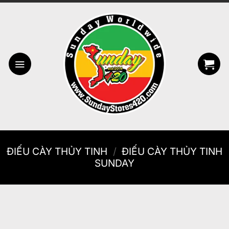
Bỏ
qua
nội
dung
ĐIẾU CÀY THỦY TINH
/
ĐIẾU CÀY THỦY TINH
SUNDAY