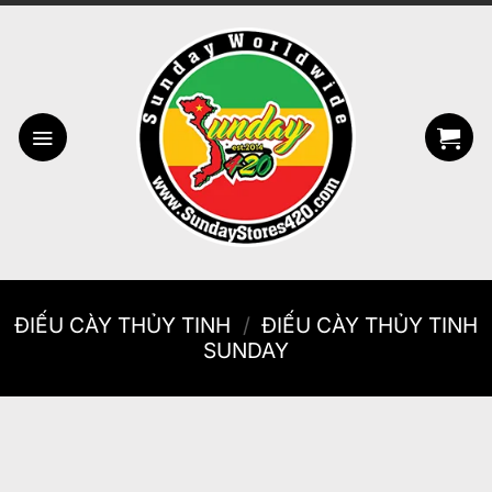
Bỏ
qua
nội
dung
ĐIẾU CÀY THỦY TINH
/
ĐIẾU CÀY THỦY TINH
SUNDAY