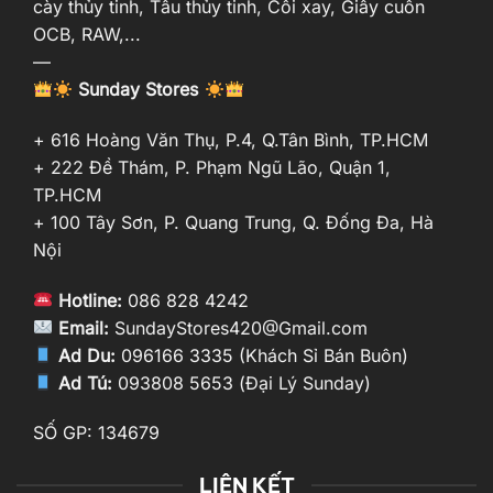
cày thủy tinh, Tẩu thủy tinh, Cối xay, Giấy cuốn
OCB, RAW,...
—
Sunday Stores
+ 616 Hoàng Văn Thụ, P.4, Q.Tân Bình, TP.HCM
+ 222 Đề Thám, P. Phạm Ngũ Lão, Quận 1,
TP.HCM
+ 100 Tây Sơn, P. Quang Trung, Q. Đống Đa, Hà
Nội
Hotline:
086 828 4242
Email:
SundayStores420@Gmail.com
Ad Du:
096166 3335 (Khách Sỉ Bán Buôn)
Ad Tú:
093808 5653 (Đại Lý Sunday)
SỐ GP: 134679
LIÊN KẾT