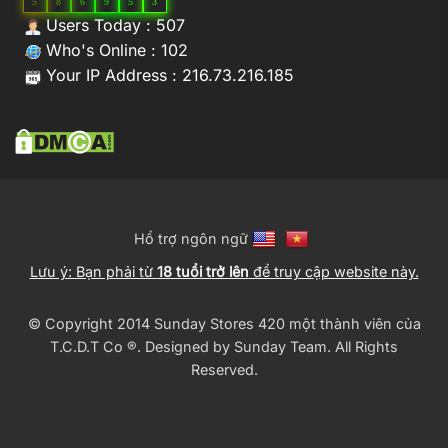
5
8
6
9
5
3
Users Today : 507
Who's Online : 102
Your IP Address : 216.73.216.185
Hổ trợ ngôn ngữ
Lưu ý: Bạn phải từ
18 tuổi trở lên
để truy cập website này.
© Copyright 2014 Sunday Stores 420 một thành viên của
T.C.D.T Co ®️. Designed by
Sunday Team
. All Rights
Reserved.