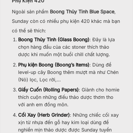
Phụ Kiện 420
Ngoài sản phẩm
Boong Thủy Tinh Blue Space
,
Sunday còn có nhiều phụ kiện 420 khác mà bạn
có thể sẽ thích:
Boong Thủy Tinh (Glass Boong)
: Đây là lựa
chọn hàng đầu của các stoner thích thảo
dược khi muốn một buổi chill chất lượng.
Phụ kiện Boong (Boong’s Items)
: Dùng để
level-up cây Boong thêm mượt mà như Chén
(Nỏ) lọc, Lọc rời,…
Giấy Cuốn (Rolling Papers)
: Giành cho homie
thích cuộn những điếu thảo dược thơm tho
với anh em đồng môn.
Cối Xay (Herb Grinder)
: Những chiếc cối xay
xịn từ nhựa đến gỗ hay kim loại dùng để
nghiền mịn thảo dược được Sunday tuyển