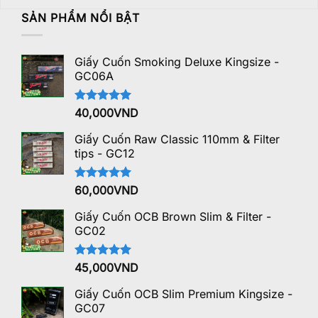
SẢN PHẨM NỔI BẬT
Giấy Cuốn Smoking Deluxe Kingsize -
GC06A
Được xếp
40,000
VND
hạng
5.00
5 sao
Giấy Cuốn Raw Classic 110mm & Filter
tips - GC12
Được xếp
60,000
VND
hạng
5.00
5 sao
Giấy Cuốn OCB Brown Slim & Filter -
GC02
Được xếp
45,000
VND
hạng
5.00
5 sao
Giấy Cuốn OCB Slim Premium Kingsize -
GC07