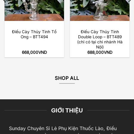
Điếu Cày Thủy Tinh Tổ
Điếu Cày Thủy Tinh
Ong – BTT494
Double Loop – BTT489
(chỉ có tại chi nhánh Hà
Nội)
668,000
VND
688,000
VND
SHOP ALL
GIỚI THIỆU
Sunday Chuyên Sỉ Lẻ Phụ Kiện Thuốc Lào, Điếu