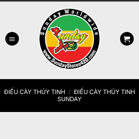
Bỏ
qua
nội
dung
ĐIẾU CÀY THỦY TINH
/
ĐIẾU CÀY THỦY TINH
SUNDAY