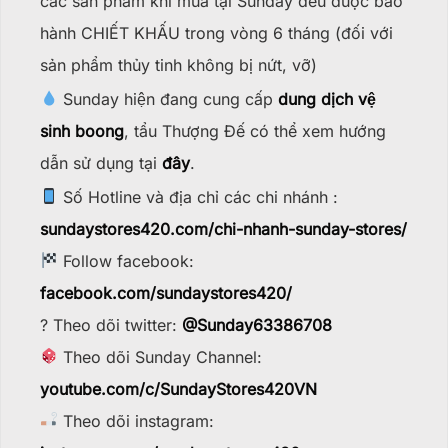
các sản phẩm khi mua tại Sunday đều được bảo
hành CHIẾT KHẤU trong vòng 6 tháng (đối với
sản phẩm thủy tinh không bị nứt, vỡ)
Sunday hiện đang cung cấp
dung dịch vệ
sinh boong
, tẩu Thượng Đế có thể xem hướng
dẫn sử dụng tại
đây
.
Số Hotline và địa chỉ các chi nhánh :
sundaystores420.com/chi-nhanh-sunday-stores/
Follow facebook:
facebook.com/sundaystores420/
? Theo dõi twitter:
@Sunday63386708
Theo dõi Sunday Channel:
youtube.com/c/SundayStores42
0VN
Theo dõi instagram: