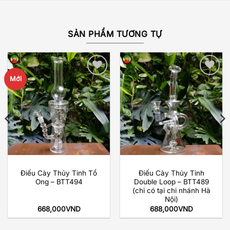
SẢN PHẨM TƯƠNG TỰ
Mới
Add to
Add to
wishlist
wishlist
Điếu Cày Thủy Tinh Tổ
Điếu Cày Thủy Tinh
Ong – BTT494
Double Loop – BTT489
(chỉ có tại chi nhánh Hà
Nội)
668,000
VND
688,000
VND