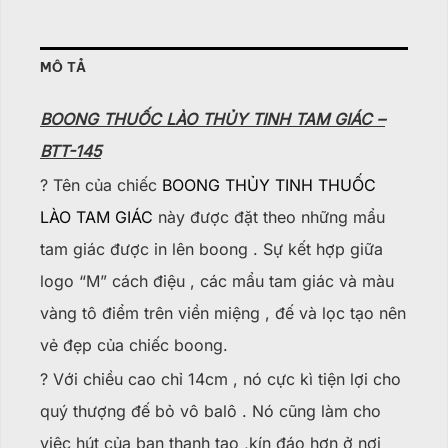
MÔ TẢ
BOONG THUỐC LÀO THỦY TINH TAM GIÁC –
BTT-145
? Tên của chiếc
BOONG THỦY TINH THUỐC
LÀO TAM GIÁC
này được đặt theo những mẩu
tam giác được in lên boong . Sự kết hợp giữa
logo “M” cách điệu , các mẩu tam giác và màu
vàng tô điểm trên viền miệng , đế và lọc tạo nên
vẻ đẹp của chiếc boong.
? Với chiều cao chỉ 14cm , nó cực kì tiện lợi cho
quý thượng đế bỏ vô balô . Nó cũng làm cho
việc hút của bạn thanh tao ,kín đáo hơn ở nơi