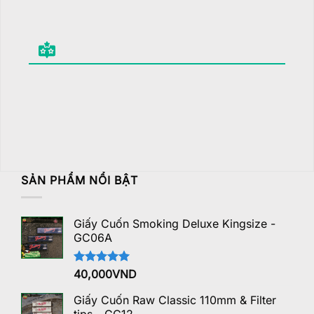
SẢN PHẨM NỔI BẬT
Giấy Cuốn Smoking Deluxe Kingsize -
GC06A
Được xếp
40,000
VND
hạng
5.00
5 sao
Giấy Cuốn Raw Classic 110mm & Filter