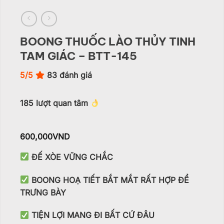
BOONG THUỐC LÀO THỦY TINH
TAM GIÁC – BTT-145
5/5
83
đánh giá
185
lượt quan tâm
600,000
VND
ĐẾ XÒE VỮNG CHẮC
BOONG HOẠ TIẾT BẮT MẮT RẤT HỢP ĐỂ
TRƯNG BÀY
TIỆN LỢI MANG ĐI BẤT CỨ ĐÂU