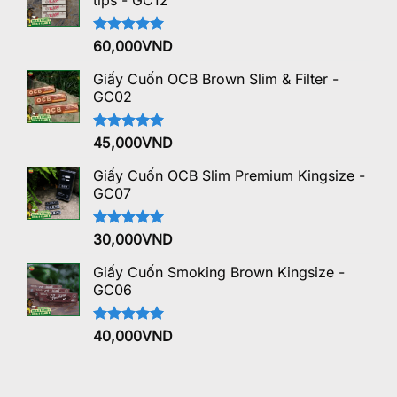
tips - GC12
Được xếp
60,000
VND
hạng
5.00
5 sao
Giấy Cuốn OCB Brown Slim & Filter -
GC02
Được xếp
45,000
VND
hạng
5.00
5 sao
Giấy Cuốn OCB Slim Premium Kingsize -
GC07
Được xếp
30,000
VND
hạng
5.00
5 sao
Giấy Cuốn Smoking Brown Kingsize -
GC06
Được xếp
40,000
VND
hạng
5.00
5 sao