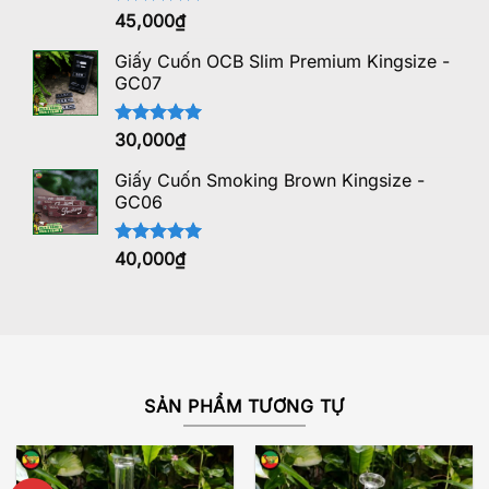
Được xếp
45,000
₫
hạng
5.00
5 sao
Giấy Cuốn OCB Slim Premium Kingsize -
GC07
Được xếp
30,000
₫
hạng
5.00
5 sao
Giấy Cuốn Smoking Brown Kingsize -
GC06
Được xếp
40,000
₫
hạng
5.00
5 sao
SẢN PHẨM TƯƠNG TỰ