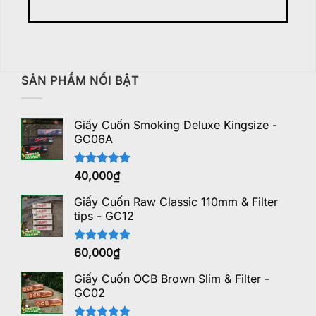
SẢN PHẨM NỔI BẬT
Giấy Cuốn Smoking Deluxe Kingsize -
GC06A
Được xếp
40,000
₫
hạng
5.00
5 sao
Giấy Cuốn Raw Classic 110mm & Filter
tips - GC12
Được xếp
60,000
₫
hạng
5.00
5 sao
Giấy Cuốn OCB Brown Slim & Filter -
GC02