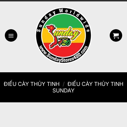
Bỏ
qua
nội
dung
ĐIẾU CÀY THỦY TINH
/
ĐIẾU CÀY THỦY TINH
SUNDAY