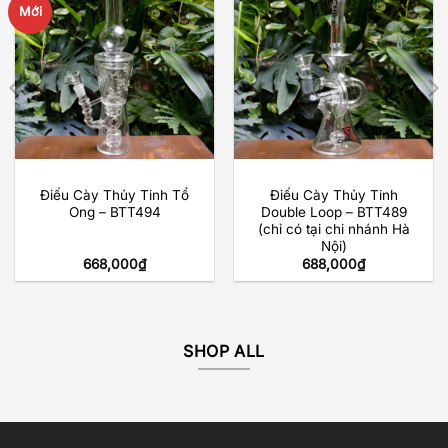
Mới
Điếu Cày Thủy Tinh Tổ
Điếu Cày Thủy Tinh
Ong – BTT494
Double Loop – BTT489
(chỉ có tại chi nhánh Hà
Nội)
668,000
₫
688,000
₫
SHOP ALL