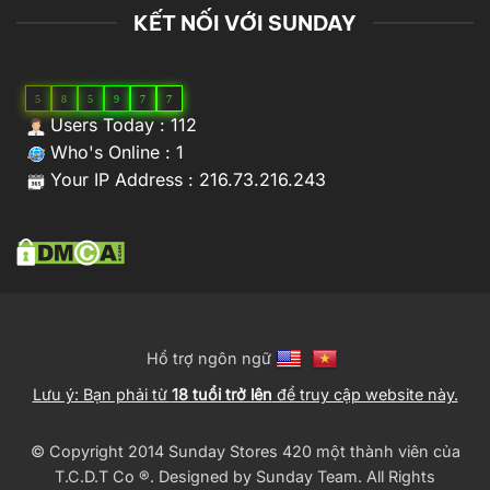
KẾT NỐI VỚI SUNDAY
5
8
5
9
7
7
Users Today : 112
Who's Online : 1
Your IP Address : 216.73.216.243
Hổ trợ ngôn ngữ
Lưu ý: Bạn phải từ
18 tuổi trở lên
để truy cập website này.
© Copyright 2014 Sunday Stores 420 một thành viên của
T.C.D.T Co ®️. Designed by
Sunday Team
. All Rights