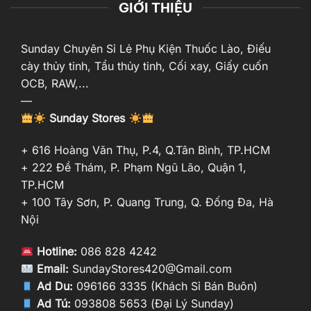
GIỚI THIỆU
Sunday Chuyên Sỉ Lẻ Phụ Kiện Thuốc Lào, Điếu
cày thủy tinh, Tẩu thủy tinh, Cối xay, Giấy cuốn
OCB, RAW,...
—
Sunday Stores
+ 616 Hoàng Văn Thụ, P.4, Q.Tân Bình, TP.HCM
+ 222 Đề Thám, P. Phạm Ngũ Lão, Quận 1,
TP.HCM
+ 100 Tây Sơn, P. Quang Trung, Q. Đống Đa, Hà
Nội
Hotline:
086 828 4242
Email:
SundayStores420@Gmail.com
Ad Du:
096166 3335 (Khách Sỉ Bán Buôn)
Ad Tú:
093808 5653 (Đại Lý Sunday)